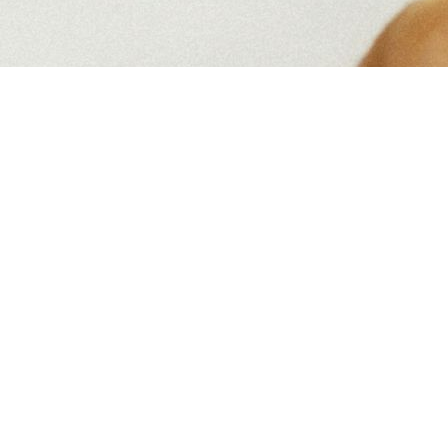
Startseite
Übe
r mich
PEKiP®-Prager-Eltern-Kind-